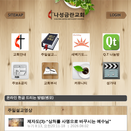
교회안내
주일설교영상
새벽기도설교영상
Q.T 나눔방
주보&공지
교회부서
커뮤니티
성가대
온라인 헌금 드리는 방법(벤모)
주일설교영상
제자도(3)-“상처를 사명으로 바꾸시는 예수님”
누가 8:13, 요한20:11-18
2026.08.02
|